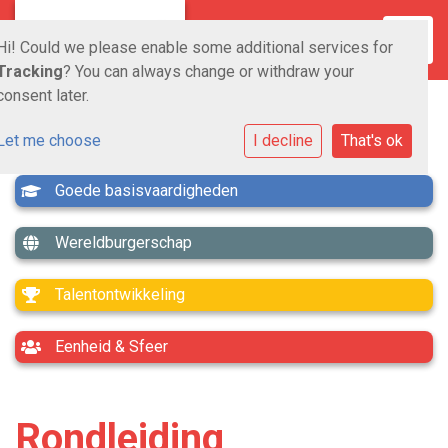
Toggle
Hi! Could we please enable some additional services for
Tracking
? You can always change or withdraw your
consent later.
Let me choose
I decline
That's ok
Goede basisvaardigheden
Wereldburgerschap
Talentontwikkeling
Eenheid & Sfeer
Rondleiding