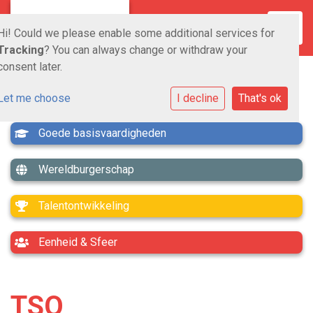
Toggle
Hi! Could we please enable some additional services for
Tracking
? You can always change or withdraw your
consent later.
Let me choose
I decline
That's ok
Goede basisvaardigheden
Wereldburgerschap
Talentontwikkeling
Eenheid & Sfeer
TSO