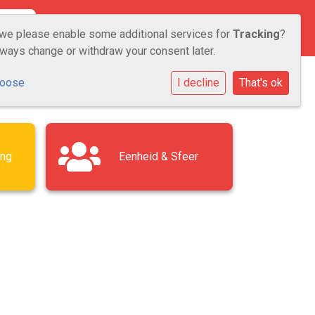
TIE
AANMELDEN
CONTACT
 we please enable some additional services for
Tracking
?
lways change or withdraw your consent later.
hoose
I decline
That's ok
ing
Eenheid & Sfeer