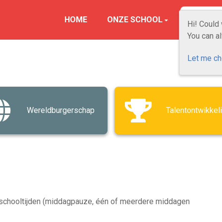
HOME
ONZE SCHOOL
INFORMA
Hi! Could
You can a
Let me c
Wereldburgerschap
Talentontwikkel
 schooltijden (middagpauze, één of meerdere middagen