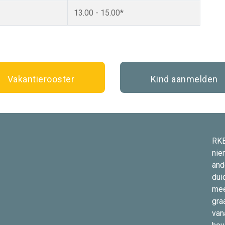
13.00 - 15.00*
Vakantierooster
Kind aanmelden
RKB
nie
and
dui
mee
gra
van