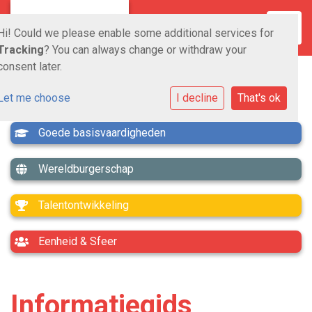
Toggle
Hi! Could we please enable some additional services for
Tracking
? You can always change or withdraw your
consent later.
Let me choose
I decline
That's ok
Goede basisvaardigheden
Wereldburgerschap
Talentontwikkeling
Eenheid & Sfeer
Informatiegids